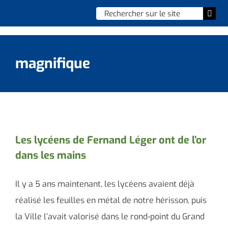
Skip
Chercher
Togg
to
:
Navi
content
Accueil
magnifique
Vie municipale
Vie quotidienne
Enfance, jeunesse & sports
Les lycéens de Fernand Léger ont de l’or
dans les mains
Culture et loisirs
Social & solidarité
Il y a 5 ans maintenant, les lycéens avaient déjà
réalisé les feuilles en métal de notre hérisson, puis
Contacter le maire
la Ville l’avait valorisé dans le rond-point du Grand