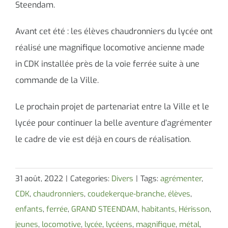
Steendam.
Avant cet été : les élèves chaudronniers du lycée ont
réalisé une magnifique locomotive ancienne made
in CDK installée près de la voie ferrée suite à une
commande de la Ville.
Le prochain projet de partenariat entre la Ville et le
lycée pour continuer la belle aventure d’agrémenter
le cadre de vie est déjà en cours de réalisation.
31 août, 2022
|
Categories:
Divers
|
Tags:
agrémenter
,
CDK
,
chaudronniers
,
coudekerque-branche
,
élèves
,
enfants
,
ferrée
,
GRAND STEENDAM
,
habitants
,
Hérisson
,
jeunes
,
locomotive
,
lycée
,
lycéens
,
magnifique
,
métal
,