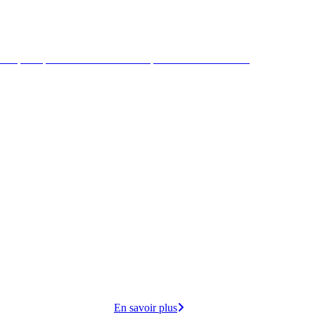
 République mène des actions de préventions et sociales
ire par
cuisine
opose
En savoir plus