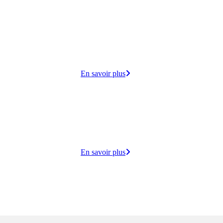
cueille
 lundi
ie,
En savoir plus
dico-
s
lisation
En savoir plus