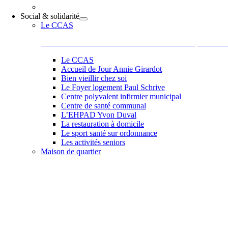
Social & solidarité
Le CCAS
Le Centre Communal d’Action Sociale situé 44 place de la
Le CCAS
Accueil de Jour Annie Girardot
Bien vieillir chez soi
Le Foyer logement Paul Schrive
Centre polyvalent infirmier municipal
Centre de santé communal
L’EHPAD Yvon Duval
La restauration à domicile
Le sport santé sur ordonnance
Les activités seniors
Maison de quartier
Belle et accueillante, la maison de quartier saura vous sédu
les activités comme des ateliers informatiques, les ateliers 
de Paul, Scrapbooking, langue des signes qu’elle vous pr
et la bonne humeur de son équipe et de ses adhérents.