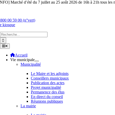
Skip
INFO] Marché d’été du 7 juillet au 25 août 2026 de 16h à 21h tous les m
to
content
 800 00 59 00 (n°vert)
e kiosque
Chercher
:
Toggle
Navigation
Accueil
Vie municipale
Municipalité
Le Maire et les adjoints
Conseillers municipaux
Publication des actes
Projet municipalité
Permanence des élus
En direct du conseil
Réunions publiques
La mairie