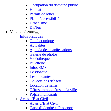
Occupation du domaine public
Habitat
Permis de louer
Plan d’accessibilité
Urbanisme
Dk’bus
Vie quotidienne
Infos pratiques
Guichet unique
Actualités
Agenda des manifestations
Galerie de photos
Vidéothèque
Billetterie
Infos SMS
Le kiosque
Les brocantes
Collecte des déchets
Location de salles
Offres immobilières de la ville
Police municipale
Actes d’État Civil
Actes d’État Civil
Carte d’identité et Passeport