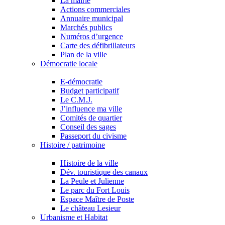
La mairie
Actions commerciales
Annuaire municipal
Marchés publics
Numéros d’urgence
Carte des défibrillateurs
Plan de la ville
Démocratie locale
E-démocratie
Budget participatif
Le C.M.J.
J’influence ma ville
Comités de quartier
Conseil des sages
Passeport du civisme
Histoire / patrimoine
Histoire de la ville
Dév. touristique des canaux
La Peule et Julienne
Le parc du Fort Louis
Espace Maître de Poste
Le château Lesieur
Urbanisme et Habitat