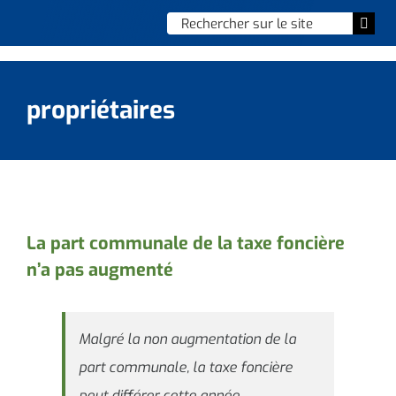
Skip
Chercher
Togg
to
:
Navi
content
Accueil
propriétaires
Vie municipale
Vie quotidienne
Enfance, jeunesse & sports
La part communale de la taxe foncière
n’a pas augmenté
Culture et loisirs
Social & solidarité
Malgré la non augmentation de la
part communale, la taxe foncière
Contacter le maire
peut différer cette année