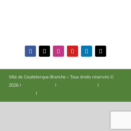
Coudekerque-Branche Cedex 59411
Tél : 03 28 29 25 25
Télécopie : 03 28 60 85 09
Ville de Coudekerque-Branche – Tous droits réservés ©
2026 I
Mentions légales
I
Protection vie privée
I
Déclaration
d’accessibilité
I
Contacter administrateur