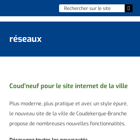
Skip
Chercher
Togg
to
:
Navi
content
Accueil
réseaux
Vie municipale
Vie quotidienne
Enfance, jeunesse & sports
Coud’neuf pour le site internet de la ville
Culture et loisirs
Plus moderne, plus pratique et avec un style épuré,
Social & solidarité
le nouveau site de la ville de Coudekerque-Branche
propose de nombreuses nouvelles fonctionnalités.
Contacter le maire
Découvrez toutes les nouveautés