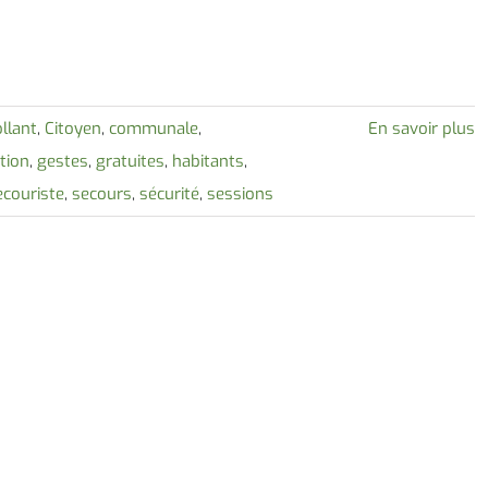
llant
,
Citoyen
,
communale
,
En savoir plus
tion
,
gestes
,
gratuites
,
habitants
,
ecouriste
,
secours
,
sécurité
,
sessions