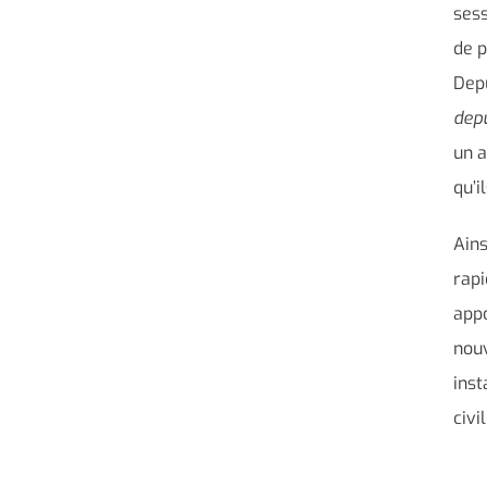
sess
de p
Dep
depu
un a
qu’i
Ains
rapi
appo
nouv
inst
civil