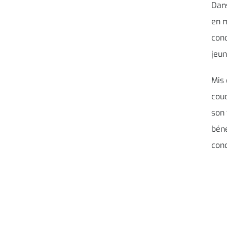
Dans
en m
cond
jeun
Mis 
coud
son 
béné
cond