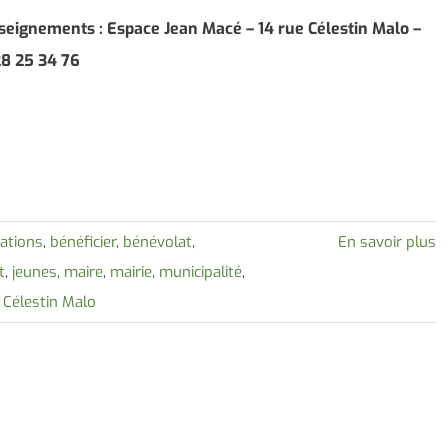
seignements : Espace Jean Macé – 14 rue Célestin Malo –
28 25 34 76
ations
,
bénéficier
,
bénévolat
,
En savoir plus
t
,
jeunes
,
maire
,
mairie
,
municipalité
,
 Célestin Malo