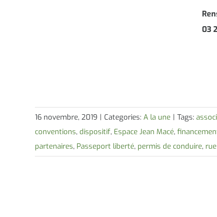
Ren
03 
16 novembre, 2019
|
Categories:
A la une
|
Tags:
associ
conventions
,
dispositif
,
Espace Jean Macé
,
financemen
partenaires
,
Passeport liberté
,
permis de conduire
,
rue