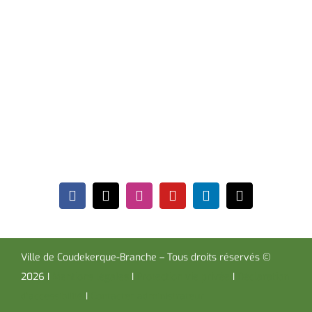
de vacances scolaires.
Hôtel de Ville
Place de la République CS30119
Coudekerque-Branche Cedex 59411
Tél : 03 28 29 25 25
Télécopie : 03 28 60 85 09
Ville de Coudekerque-Branche – Tous droits réservés ©
2026 I
Mentions légales
I
Protection vie privée
I
Déclaration
d’accessibilité
I
Contacter administrateur