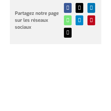
Partagez notre page
sur les réseaux
sociaux
Horaires et renseignements :
L’Hôtel de Ville de Coudekerque-Branche vous accueille
du lundi au vendredi de 08h30 à 12h00 et de 13h30 à
17h30 et le samedi de 09h00 à 12h00. * Sauf périodes