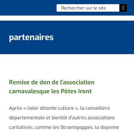
Skip
Chercher
Togg
to
:
Navi
content
Accueil
partenaires
Vie municipale
Vie quotidienne
Enfance, jeunesse & sports
Remise de don de l’association
carnavalesque les Pôtes Iront
Culture et loisirs
Social & solidarité
Après « loisir détente culture », la conseillère
départementale et bientôt d’autres associations
Contacter le maire
caritatives, comme les Straetepoppes, la doyenne