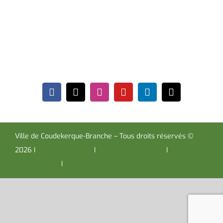
Place de la République CS30119
Coudekerque-Branche Cedex 59411
Tél : 03 28 29 25 25
Télécopie : 03 28 60 85 09
Ville de Coudekerque-Branche – Tous droits réservés ©
2026 I
Mentions légales
I
Protection vie privée
I
Déclaration
d’accessibilité
I
Contacter administrateur