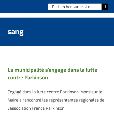
Skip
Chercher
Togg
to
:
Navi
content
Accueil
sang
Vie municipale
Vie quotidienne
Enfance, jeunesse & sports
La municipalité s’engage dans la lutte
contre Parkinson
Culture et loisirs
Social & solidarité
Engagé dans la lutte contre Parkinson, Monsieur le
Maire a rencontré les représentantes régionales de
Contacter le maire
l’association France Parkinson.