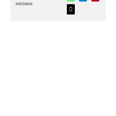
sociaux
Horaires et renseignements :
L’Hôtel de Ville de Coudekerque-Branche vous accueille
du lundi au vendredi de 08h30 à 12h00 et de 13h30 à
17h30 et le samedi de 09h00 à 12h00. * Sauf périodes
de vacances scolaires.
Hôtel de Ville