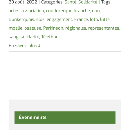
29 août, 2022
|
Categories:
Santé
,
Solidarité
|
Tags:
actes
,
association
,
coudekerque-branche
,
don
,
Dunkerquois
,
élus
,
engagement
,
France
,
loto
,
lutte
,
moëlle
,
osseuse
,
Parkinson
,
régionales
,
représentantes
,
sang
,
solidarité
,
Téléthon
En savoir plus
Événements