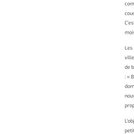
comp
coud
C’es
mois
Les 
vill
de b
: « 
domi
nouv
prop
L’ob
peti