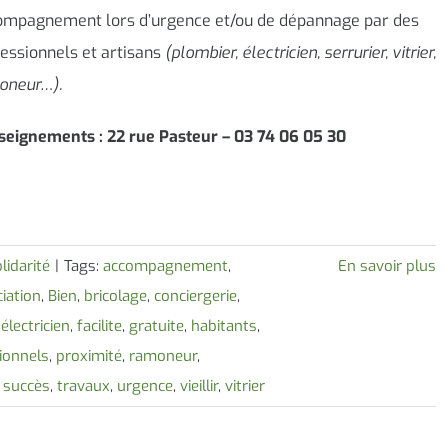
ompagnement lors d’urgence et/ou de dépannage par des
essionnels et artisans
(plombier, électricien, serrurier, vitrier,
oneur…).
seignements : 22 rue Pasteur – 03 74 06 05 30
lidarité
|
Tags:
accompagnement
,
En savoir plus
iation
,
Bien
,
bricolage
,
conciergerie
,
,
électricien
,
facilite
,
gratuite
,
habitants
,
ionnels
,
proximité
,
ramoneur
,
,
succès
,
travaux
,
urgence
,
vieillir
,
vitrier