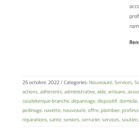
acc
prof
ram
Ren
25 octobre, 2022
|
Categories:
Nouveauté
,
Services
,
So
actions
,
adhérents
,
administrative
,
aide
,
artisans
,
assoc
coudekerque-branche
,
dépannage
,
dispositif
,
domicile
jardinage
,
navette
,
nouveauté
,
offre
,
plombier
,
profess
réparations
,
santé
,
seniors
,
serrurier
,
services
,
soutien