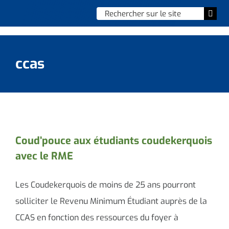
Skip
Chercher
Togg
to
:
Navi
content
Accueil
ccas
Vie municipale
Vie quotidienne
Enfance, jeunesse & sports
Coud’pouce aux étudiants coudekerquois
avec le RME
Culture et loisirs
Social & solidarité
Les Coudekerquois de moins de 25 ans pourront
solliciter le Revenu Minimum Étudiant auprès de la
Contacter le maire
CCAS en fonction des ressources du foyer à