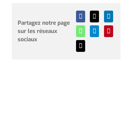
Partagez notre page
sur les réseaux
sociaux
Horaires et renseignements :
L’Hôtel de Ville de Coudekerque-Branche vous accueille
du lundi au vendredi de 08h30 à 12h00 et de 13h30 à
17h30 et le samedi de 09h00 à 12h00. * Sauf périodes