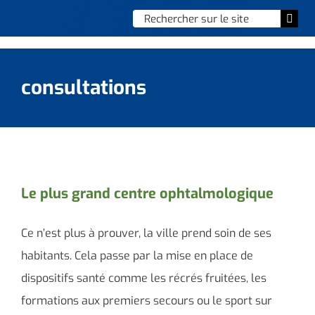
Skip
Chercher
Togg
to
:
Navi
content
Accueil
consultations
Vie municipale
Vie quotidienne
Enfance, jeunesse & sports
Le plus grand centre ophtalmologique
Culture et loisirs
Ce n’est plus à prouver, la ville prend soin de ses
Social & solidarité
habitants. Cela passe par la mise en place de
dispositifs santé comme les récrés fruitées, les
Contacter le maire
formations aux premiers secours ou le sport sur