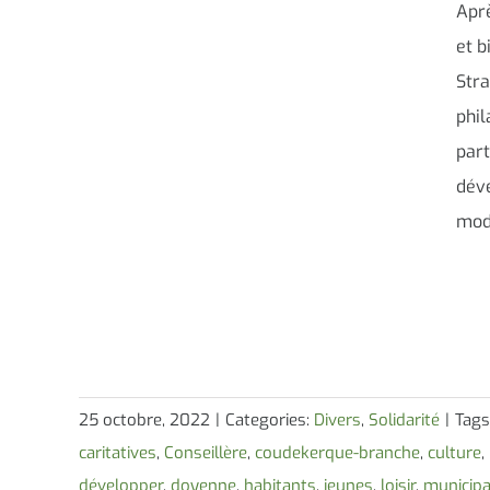
Aprè
et b
Stra
phil
part
déve
mod
25 octobre, 2022
|
Categories:
Divers
,
Solidarité
|
Tags
caritatives
,
Conseillère
,
coudekerque-branche
,
culture
,
développer
,
doyenne
,
habitants
,
jeunes
,
loisir
,
municipa