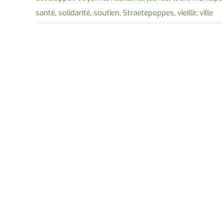
santé
,
solidarité
,
soutien
,
Straetepoppes
,
vieillir
,
ville