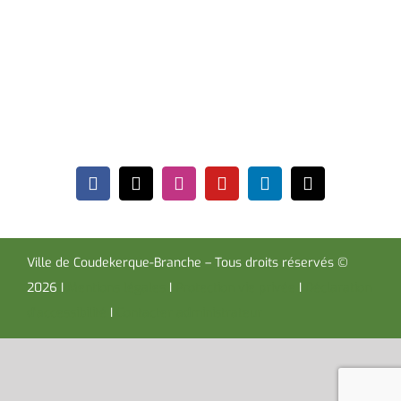
Place de la République CS30119
Coudekerque-Branche Cedex 59411
Tél : 03 28 29 25 25
Télécopie : 03 28 60 85 09
Ville de Coudekerque-Branche – Tous droits réservés ©
2026 I
Mentions légales
I
Protection vie privée
I
Déclaration
d’accessibilité
I
Contacter administrateur