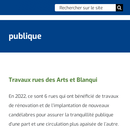
Skip
Chercher
Togg
to
:
Navi
content
Accueil
publique
Vie municipale
Vie quotidienne
Enfance, jeunesse & sports
Travaux rues des Arts et Blanqui
Culture et loisirs
En 2022, ce sont 6 rues qui ont bénéficié de travaux
Social & solidarité
de rénovation et de l’implantation de nouveaux
candélabres pour assurer la tranquillité publique
Contacter le maire
d’une part et une circulation plus apaisée de l’autre.