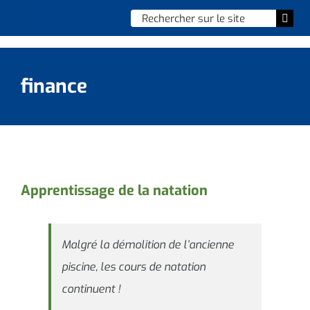
Skip
Chercher
Togg
to
:
Navi
content
Accueil
finance
Vie municipale
Vie quotidienne
Enfance, jeunesse & sports
Apprentissage de la natation
Culture et loisirs
Malgré la démolition de l’ancienne
Social & solidarité
piscine, les cours de natation
Contacter le maire
continuent !