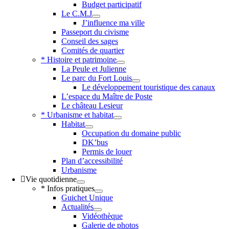
Budget participatif
Le C.M.J
J’influence ma ville
Passeport du civisme
Conseil des sages
Comités de quartier
* Histoire et patrimoine
La Peule et Julienne
Le parc du Fort Louis
Le développement touristique des canaux
L’espace du Maître de Poste
Le château Lesieur
* Urbanisme et habitat
Habitat
Occupation du domaine public
DK’bus
Permis de louer
Plan d’accessibilité
Urbanisme
Vie quotidienne
* Infos pratiques
Guichet Unique
Actualités
Vidéothèque
Galerie de photos