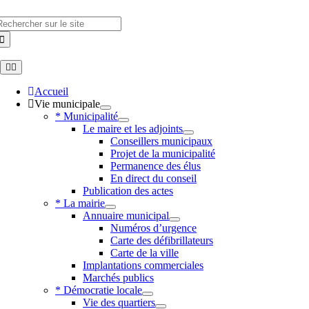
Skip
to
hercher
content
Toggle
Navigation
Accueil
Vie municipale
* Municipalité
Le maire et les adjoints
Conseillers municipaux
Projet de la municipalité
Permanence des élus
En direct du conseil
Publication des actes
* La mairie
Annuaire municipal
Numéros d’urgence
Carte des défibrillateurs
Carte de la ville
Implantations commerciales
Marchés publics
* Démocratie locale
Vie des quartiers