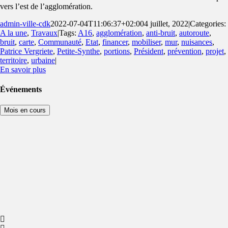
vers l’est de l’agglomération.
admin-ville-cdk
2022-07-04T11:06:37+02:00
4 juillet, 2022
|
Categories:
A la une
,
Travaux
|
Tags:
A16
,
agglomération
,
anti-bruit
,
autoroute
,
bruit
,
carte
,
Communauté
,
Etat
,
financer
,
mobiliser
,
mur
,
nuisances
,
Patrice Vergriete
,
Petite-Synthe
,
portions
,
Président
,
prévention
,
projet
,
territoire
,
urbaine
|
En savoir plus
Événements
Mois en cours