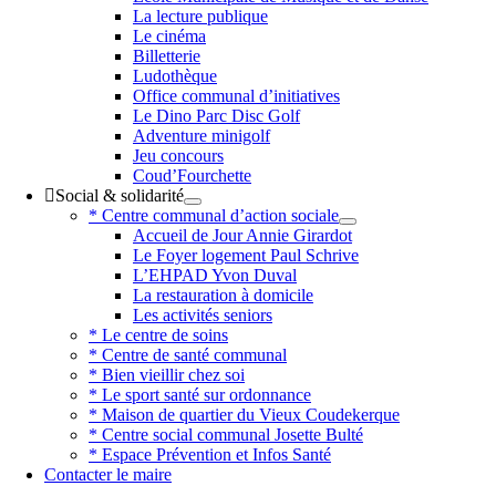
La lecture publique
Le cinéma
Billetterie
Ludothèque
Office communal d’initiatives
Le Dino Parc Disc Golf
Adventure minigolf
Jeu concours
Coud’Fourchette
Social & solidarité
* Centre communal d’action sociale
Accueil de Jour Annie Girardot
Le Foyer logement Paul Schrive
L’EHPAD Yvon Duval
La restauration à domicile
Les activités seniors
* Le centre de soins
* Centre de santé communal
* Bien vieillir chez soi
* Le sport santé sur ordonnance
* Maison de quartier du Vieux Coudekerque
* Centre social communal Josette Bulté
* Espace Prévention et Infos Santé
Contacter le maire