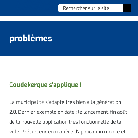
Skip
Chercher
Togg
to
:
Navi
content
Accueil
problèmes
Vie municipale
Vie quotidienne
Enfance, jeunesse & sports
Coudekerque s’applique !
Culture et loisirs
La municipalité s’adapte très bien à la génération
Social & solidarité
2.0. Dernier exemple en date : le lancement, fin août,
de la nouvelle application très fonctionnelle de la
Contacter le maire
ville. Précurseur en matière d’application mobile et