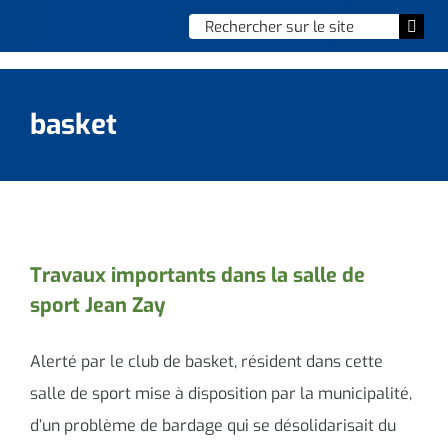
Skip
Chercher
Togg
to
:
Navi
content
Accueil
basket
Vie municipale
Vie quotidienne
Enfance, jeunesse & sports
Travaux importants dans la salle de
sport Jean Zay
Culture et loisirs
Social & solidarité
Alerté par le club de basket, résident dans cette
salle de sport mise à disposition par la municipalité,
Contacter le maire
d’un problème de bardage qui se désolidarisait du