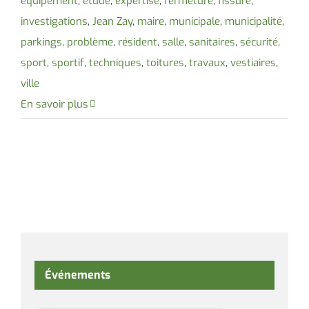
équipement
,
étude
,
expertise
,
fermeture
,
fissure
,
investigations
,
Jean Zay
,
maire
,
municipale
,
municipalité
,
parkings
,
problème
,
résident
,
salle
,
sanitaires
,
sécurité
,
sport
,
sportif
,
techniques
,
toitures
,
travaux
,
vestiaires
,
ville
En savoir plus
Événements