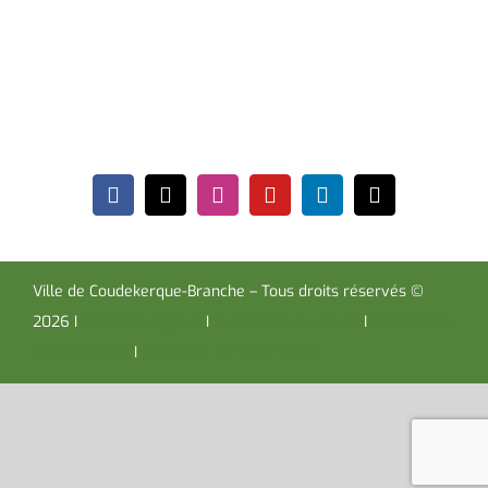
Coudekerque-Branche Cedex 59411
Tél : 03 28 29 25 25
Télécopie : 03 28 60 85 09
Ville de Coudekerque-Branche – Tous droits réservés ©
2026 I
Mentions légales
I
Protection vie privée
I
Déclaration
d’accessibilité
I
Contacter administrateur