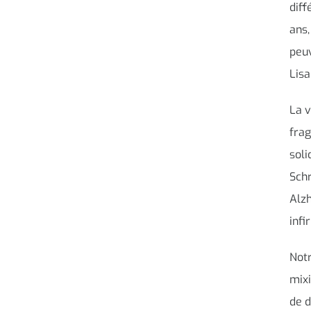
diff
ans,
peuv
Lisa
La v
fra
soli
Schr
Alzh
infi
Notr
mix
de d