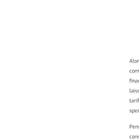
Alor
comm
fina
lais
tari
spec
Pens
cons