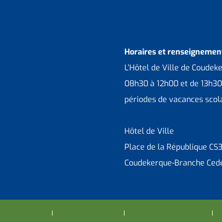
Horaires et renseignement
L’Hôtel de Ville de Coudek
08h30 à 12h00 et de 13h30
périodes de vacances scola
Hôtel de Ville
Place de la République CS
Coudekerque-Branche Ced
entions légales
I
Protection vie privée
I
Déclaration d’accessibilité
I
Co