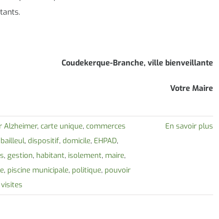
tants.
Coudekerque-Branche, ville bienveillante
Votre Maire
ur Alzheimer
,
carte unique
,
commerces
En savoir plus
bailleul
,
dispositif
,
domicile
,
EHPAD
,
ns
,
gestion
,
habitant
,
isolement
,
maire
,
ée
,
piscine municipale
,
politique
,
pouvoir
,
visites