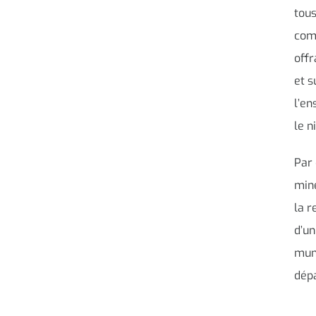
tous
com
offr
et s
l’en
le n
Par 
mine
la r
d’un
muni
dép