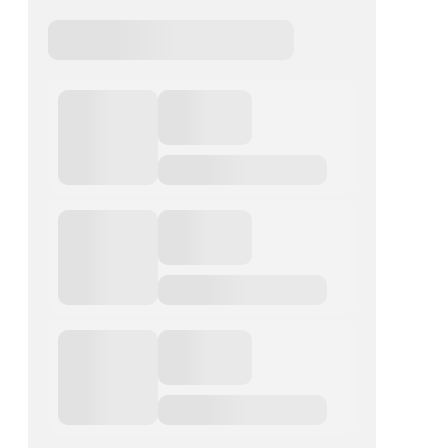
esieur
Dk’bus
ivités
social qui y assurent des
 au
permanences, conférences, ateliers
ues,
divers. Son objectif principal est
sine,
l’information et la sensibilisation du
ement
public sur les différents domaines
de la santé en ville.
EN SAVOIR PLUS