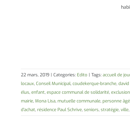
habi
22 mars, 2019
|
Categories:
Edito
|
Tags:
accueil de jo
locaux
,
Conseil Municipal
,
coudekerque-branche
,
david 
élus
,
enfant
,
espace communal de solidarité
,
exclusio
mairie
,
Mona Lisa
,
mutuelle communale
,
personne âg
d'achat
,
résidence Paul Schrive
,
seniors
,
stratégie
,
ville