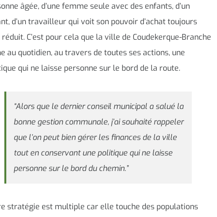
lateurs
Conseil des sages
Le château L
 publiques
ma
pour faire de nombreuses act
onne âgée, d’une femme seule avec des enfants, d’un
Carte des équipements sportifs
pour toute la famille du lundi
Passeport du civisme
nt, d’un travailleur qui voit son pouvoir d’achat toujours
il de solidarité
que
EN SAVOIR PLUS
vendredi : ateliers informatiq
 réduit. C’est pour cela que la ville de Coudekerque-Branche
Salle de remise en forme
ment citoyen
ours
ateliers créatifs, broderie, cui
 au quotidien, au travers de toutes ses actions, une
Subventions
karaoké, belote, accompagn
s étrangers
mplacements des fresques
tique qui ne laisse personne sur le bord de la route.
scolaire.
urchette
EN SAVOIR PLUS
“Alors que le dernier conseil municipal a salué la
bonne gestion communale, j’ai souhaité rappeler
que l’on peut bien gérer les finances de la ville
tout en conservant une politique qui ne laisse
personne sur le bord du chemin.”
e stratégie est multiple car elle touche des populations