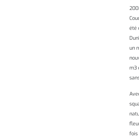
2008
Coud
été
Dunk
un 
nouv
m3 
sans
Avec
squa
natu
fleu
fois