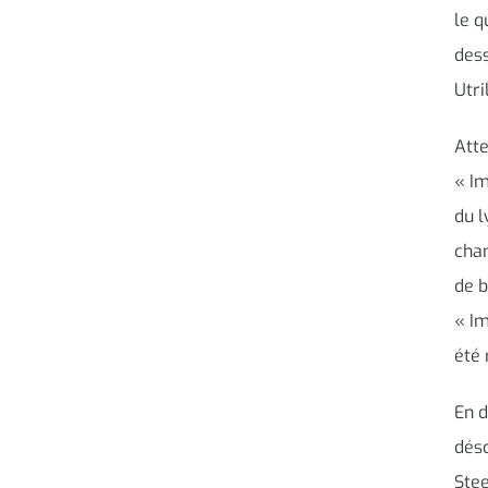
le q
dess
Utri
Atte
« Im
du l
chan
de b
« Im
été 
En d
déso
Stee