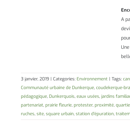
Enco
A pa
devi
pour
Une 
bell
3 janvier, 2019
|
Categories:
Environnement
|
Tags:
can
Communauté urbaine de Dunkerque
,
coudekerque-br
pédagogique
,
Dunkerquois
,
eaux usées
,
jardins famili
partenariat
,
prairie fleurie
,
protester
,
proximité
,
quarti
ruches
,
site
,
square urbain
,
station d'épuration
,
traite