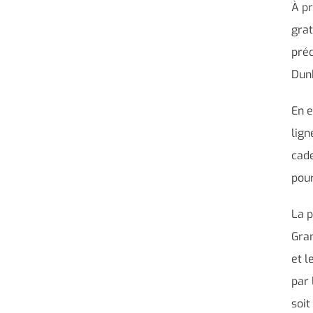
À pr
grat
préc
Dunk
En e
lign
cade
pour
La p
Gran
et l
par 
soit