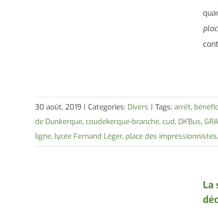
quar
pla
cont
30 août, 2019
|
Categories:
Divers
|
Tags:
arrêt
,
bénéfic
de Dunkerque
,
coudekerque-branche
,
cud
,
DK'Bus
,
GR
ligne
,
lycée Fernand Léger
,
place des impressionnistes
La 
dé