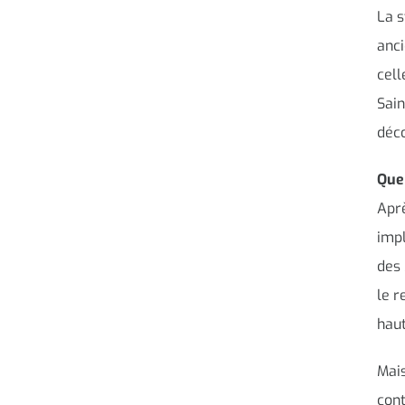
La s
anci
cell
Sain
déco
Que 
Aprè
impl
des 
le r
haut
Mais
cont