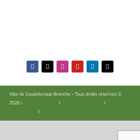
Place de la République CS30119
Coudekerque-Branche Cedex 59411
Tél : 03 28 29 25 25
Télécopie : 03 28 60 85 09
Ville de Coudekerque-Branche – Tous droits réservés ©
2026 I
Mentions légales
I
Protection vie privée
I
Déclaration
d’accessibilité
I
Contacter administrateur