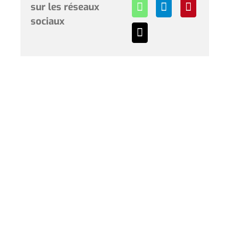
sur les réseaux
sociaux
Horaires et renseignements :
L’Hôtel de Ville de Coudekerque-Branche vous accueille
du lundi au vendredi de 08h30 à 12h00 et de 13h30 à
17h30 et le samedi de 09h00 à 12h00. * Sauf périodes
de vacances scolaires.
Hôtel de Ville