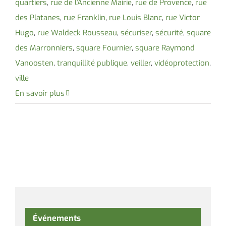
quartiers
,
rue de l'Ancienne Mairie
,
rue de Provence
,
rue
des Platanes
,
rue Franklin
,
rue Louis Blanc
,
rue Victor
Hugo
,
rue Waldeck Rousseau
,
sécuriser
,
sécurité
,
square
des Marronniers
,
square Fournier
,
square Raymond
Vanoosten
,
tranquillité publique
,
veiller
,
vidéoprotection
,
ville
En savoir plus
Événements