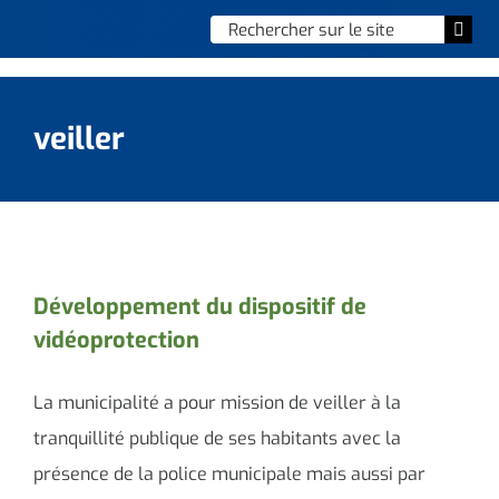
Skip
Chercher
Togg
to
:
Navi
content
Accueil
veiller
Vie municipale
Vie quotidienne
Enfance, jeunesse & sports
Développement du dispositif de
vidéoprotection
Culture et loisirs
Social & solidarité
La municipalité a pour mission de veiller à la
tranquillité publique de ses habitants avec la
Contacter le maire
présence de la police municipale mais aussi par