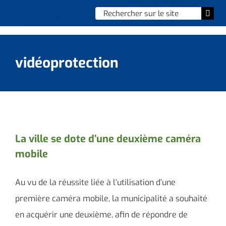
Skip
Chercher
Togg
to
:
Navi
content
Accueil
vidéoprotection
Vie municipale
Vie quotidienne
Enfance, jeunesse & sports
La ville se dote d’une deuxième caméra
mobile
Culture et loisirs
Social & solidarité
Au vu de la réussite liée à l’utilisation d’une
première caméra mobile, la municipalité a souhaité
Contacter le maire
en acquérir une deuxième, afin de répondre de