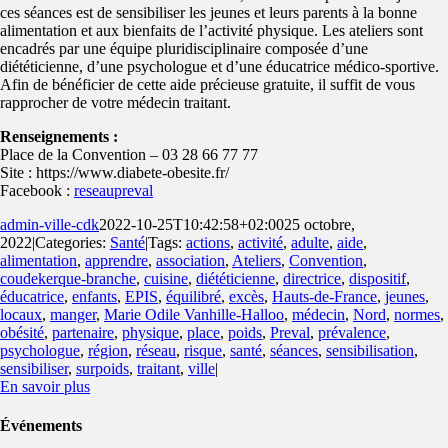
ces séances est de sensibiliser les jeunes et leurs parents à la bonne
alimentation et aux bienfaits de l’activité physique. Les ateliers sont
encadrés par une équipe pluridisciplinaire composée d’une
diététicienne, d’une psychologue et d’une éducatrice médico-sportive.
Afin de bénéficier de cette aide précieuse gratuite, il suffit de vous
rapprocher de votre médecin traitant.
Renseignements :
Place de la Convention – 03 28 66 77 77
Site : https://www.diabete-obesite.fr/
Facebook :
reseaupreval
admin-ville-cdk
2022-10-25T10:42:58+02:00
25 octobre,
2022
|
Categories:
Santé
|
Tags:
actions
,
activité
,
adulte
,
aide
,
alimentation
,
apprendre
,
association
,
Ateliers
,
Convention
,
coudekerque-branche
,
cuisine
,
diététicienne
,
directrice
,
dispositif
,
éducatrice
,
enfants
,
EPIS
,
équilibré
,
excès
,
Hauts-de-France
,
jeunes
,
locaux
,
manger
,
Marie Odile Vanhille-Halloo
,
médecin
,
Nord
,
normes
,
obésité
,
partenaire
,
physique
,
place
,
poids
,
Preval
,
prévalence
,
psychologue
,
région
,
réseau
,
risque
,
santé
,
séances
,
sensibilisation
,
sensibiliser
,
surpoids
,
traitant
,
ville
|
En savoir plus
Événements