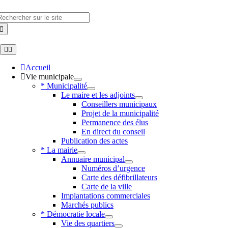
Skip
to
hercher
content
Toggle
Navigation
Accueil
Vie municipale
* Municipalité
Le maire et les adjoints
Conseillers municipaux
Projet de la municipalité
Permanence des élus
En direct du conseil
Publication des actes
* La mairie
Annuaire municipal
Numéros d’urgence
Carte des défibrillateurs
Carte de la ville
Implantations commerciales
Marchés publics
* Démocratie locale
Vie des quartiers