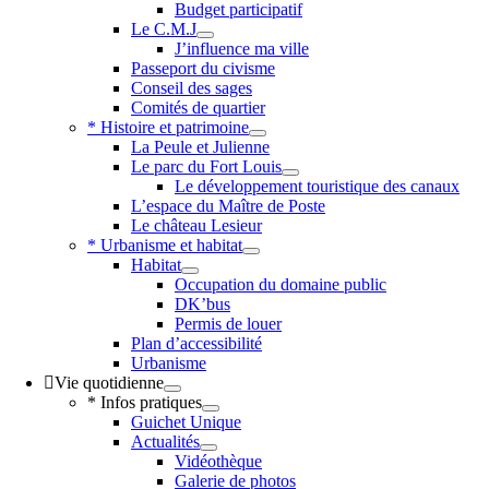
Budget participatif
Le C.M.J
J’influence ma ville
Passeport du civisme
Conseil des sages
Comités de quartier
* Histoire et patrimoine
La Peule et Julienne
Le parc du Fort Louis
Le développement touristique des canaux
L’espace du Maître de Poste
Le château Lesieur
* Urbanisme et habitat
Habitat
Occupation du domaine public
DK’bus
Permis de louer
Plan d’accessibilité
Urbanisme
Vie quotidienne
* Infos pratiques
Guichet Unique
Actualités
Vidéothèque
Galerie de photos