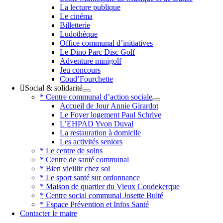
La lecture publique
Le cinéma
Billetterie
Ludothèque
Office communal d’initiatives
Le Dino Parc Disc Golf
Adventure minigolf
Jeu concours
Coud’Fourchette
Social & solidarité
* Centre communal d’action sociale
Accueil de Jour Annie Girardot
Le Foyer logement Paul Schrive
L’EHPAD Yvon Duval
La restauration à domicile
Les activités seniors
* Le centre de soins
* Centre de santé communal
* Bien vieillir chez soi
* Le sport santé sur ordonnance
* Maison de quartier du Vieux Coudekerque
* Centre social communal Josette Bulté
* Espace Prévention et Infos Santé
Contacter le maire