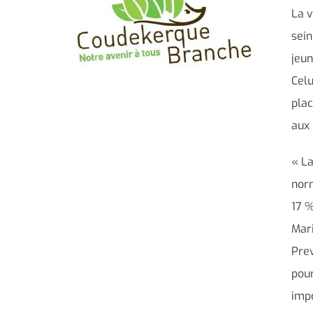
La v
sein
jeun
Celu
plac
aux 
« La
norm
17 %
Mari
Prev
pour
impo