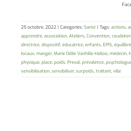
Fac
25 octobre, 2022
|
Categories:
Santé
|
Tags:
actions
,
a
apprendre
,
association
,
Ateliers
,
Convention
,
coudeker
directrice
,
dispositif
,
éducatrice
,
enfants
,
EPIS
,
équilibr
locaux
,
manger
,
Marie Odile Vanhille-Halloo
,
médecin
,
physique
,
place
,
poids
,
Preval
,
prévalence
,
psychologu
sensibilisation
,
sensibiliser
,
surpoids
,
traitant
,
ville