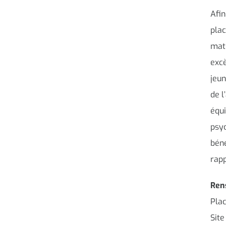
Afin
plac
mati
excè
jeun
de l
équi
psyc
béné
rapp
Ren
Plac
Site