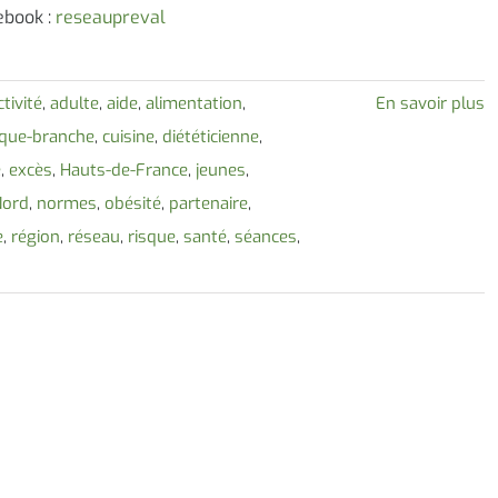
ebook :
reseaupreval
ctivité
,
adulte
,
aide
,
alimentation
,
En savoir plus
que-branche
,
cuisine
,
diététicienne
,
é
,
excès
,
Hauts-de-France
,
jeunes
,
Nord
,
normes
,
obésité
,
partenaire
,
e
,
région
,
réseau
,
risque
,
santé
,
séances
,