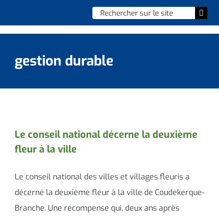
Skip
Chercher
Togg
to
:
Navi
content
Accueil
gestion durable
Vie municipale
Vie quotidienne
Enfance, jeunesse & sports
Le conseil national décerne la deuxième
fleur à la ville
Culture et loisirs
Social & solidarité
Le conseil national des villes et villages fleuris a
décerné la deuxième fleur à la ville de Coudekerque-
Contacter le maire
Branche. Une récompense qui, deux ans après