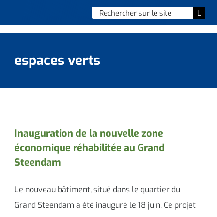
Skip
Chercher
Togg
to
:
Navi
content
Accueil
espaces verts
Vie municipale
Vie quotidienne
Enfance, jeunesse & sports
Inauguration de la nouvelle zone
économique réhabilitée au Grand
Culture et loisirs
Steendam
Social & solidarité
Le nouveau bâtiment, situé dans le quartier du
Contacter le maire
Grand Steendam a été inauguré le 18 juin. Ce projet