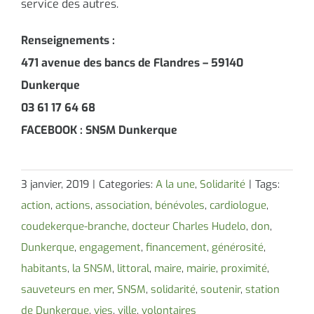
service des autres.
Renseignements :
471 avenue des bancs de Flandres – 59140
Dunkerque
03 61 17 64 68
FACEBOOK : SNSM Dunkerque
3 janvier, 2019
|
Categories:
A la une
,
Solidarité
|
Tags:
action
,
actions
,
association
,
bénévoles
,
cardiologue
,
coudekerque-branche
,
docteur Charles Hudelo
,
don
,
Dunkerque
,
engagement
,
financement
,
générosité
,
habitants
,
la SNSM
,
littoral
,
maire
,
mairie
,
proximité
,
sauveteurs en mer
,
SNSM
,
solidarité
,
soutenir
,
station
de Dunkerque
,
vies
,
ville
,
volontaires