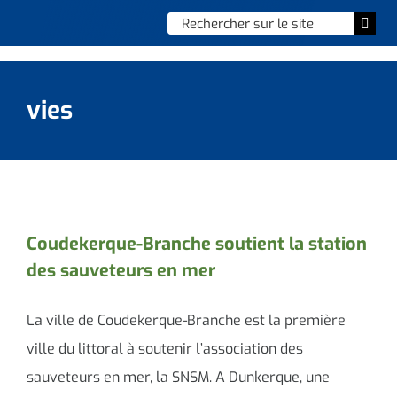
Skip
Chercher
Togg
to
:
Navi
content
Accueil
vies
Vie municipale
Vie quotidienne
Enfance, jeunesse & sports
Coudekerque-Branche soutient la station
des sauveteurs en mer
Culture et loisirs
Social & solidarité
La ville de Coudekerque-Branche est la première
ville du littoral à soutenir l’association des
Contacter le maire
sauveteurs en mer, la SNSM. A Dunkerque, une