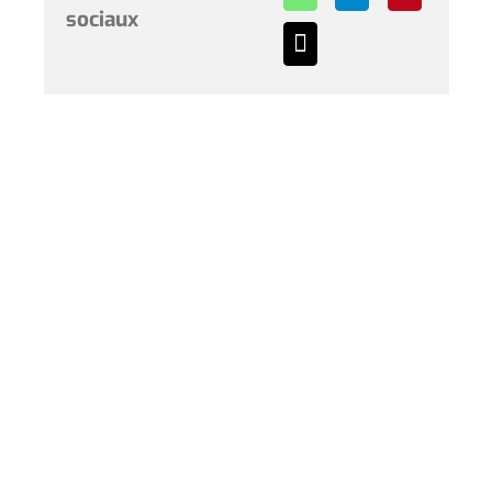
sociaux
Horaires et renseignements :
L’Hôtel de Ville de Coudekerque-Branche vous accueille
du lundi au vendredi de 08h30 à 12h00 et de 13h30 à
17h30 et le samedi de 09h00 à 12h00. * Sauf périodes
de vacances scolaires.
Hôtel de Ville