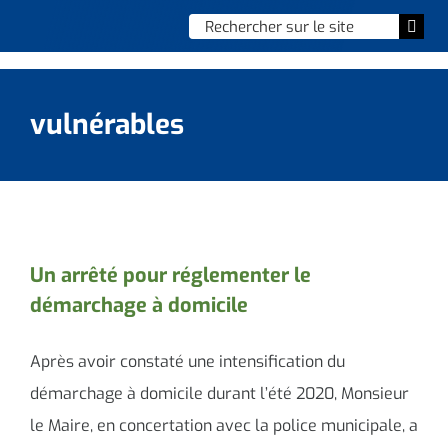
Skip
Chercher
Togg
to
:
Navi
content
Accueil
vulnérables
Vie municipale
Vie quotidienne
Enfance, jeunesse & sports
Un arrêté pour réglementer le
démarchage à domicile
Culture et loisirs
Social & solidarité
Après avoir constaté une intensification du
démarchage à domicile durant l’été 2020, Monsieur
Contacter le maire
le Maire, en concertation avec la police municipale, a