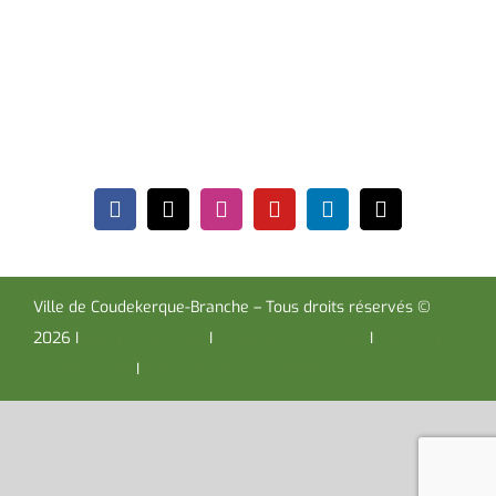
Place de la République CS30119
Coudekerque-Branche Cedex 59411
Tél : 03 28 29 25 25
Télécopie : 03 28 60 85 09
Ville de Coudekerque-Branche – Tous droits réservés ©
2026 I
Mentions légales
I
Protection vie privée
I
Déclaration
d’accessibilité
I
Contacter administrateur