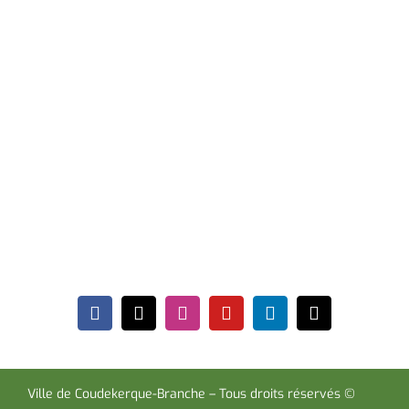
17h30 et le samedi de 09h00 à 12h00. * Sauf périodes
de vacances scolaires.
Hôtel de Ville
Place de la République CS30119
Coudekerque-Branche Cedex 59411
Tél : 03 28 29 25 25
Télécopie : 03 28 60 85 09
Ville de Coudekerque-Branche – Tous droits réservés ©