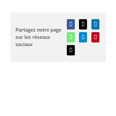
Partagez notre page
sur les réseaux
sociaux
Horaires et renseignements :
L’Hôtel de Ville de Coudekerque-Branche vous accueille
du lundi au vendredi de 08h30 à 12h00 et de 13h30 à