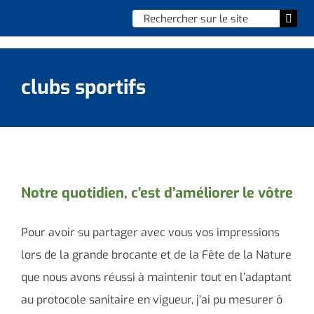
Skip
Chercher
Togg
to
:
Navi
content
Accueil
clubs sportifs
Vie municipale
Vie quotidienne
Enfance, jeunesse & sports
Notre quotidien, c’est d’améliorer le vôtre
Culture et loisirs
Pour avoir su partager avec vous vos impressions
Social & solidarité
lors de la grande brocante et de la Fête de la Nature
que nous avons réussi à maintenir tout en l’adaptant
Contacter le maire
au protocole sanitaire en vigueur, j’ai pu mesurer ô