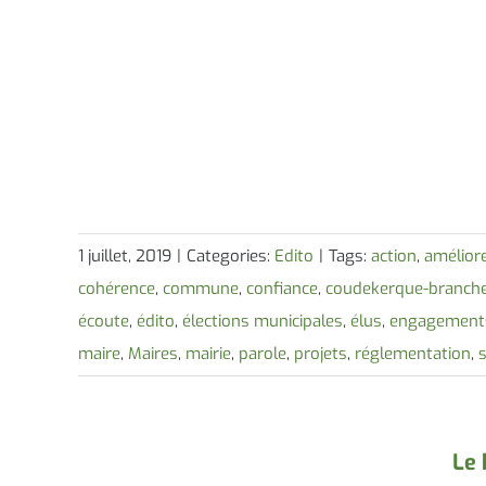
1 juillet, 2019
|
Categories:
Edito
|
Tags:
action
,
amélior
cohérence
,
commune
,
confiance
,
coudekerque-branch
écoute
,
édito
,
élections municipales
,
élus
,
engagement
maire
,
Maires
,
mairie
,
parole
,
projets
,
réglementation
,
s
Le 