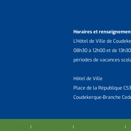
Horaires et renseignement
L’Hôtel de Ville de Coudek
08h30 à 12h00 et de 13h30
périodes de vacances scola
Hôtel de Ville
Place de la République CS
Coudekerque-Branche Ced
entions légales
I
Protection vie privée
I
Déclaration d’accessibilité
I
Co