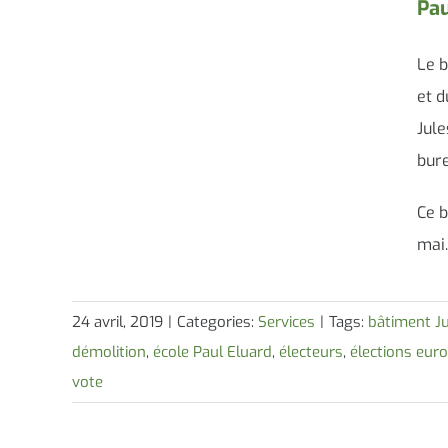
Pau
Le b
et d
Jule
bure
Ce b
mai.
24 avril, 2019
|
Categories:
Services
|
Tags:
bâtiment J
démolition
,
école Paul Eluard
,
électeurs
,
élections eur
vote