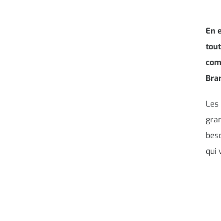
En e
tout
comm
Bra
Les
gran
beso
qui 