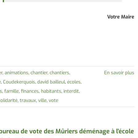
Votre Maire
er
,
animations
,
chantier
,
chantiers
,
En savoir plus
e
,
Coudekerquois
,
david bailleul
,
écoles
,
s
,
famille
,
finances
,
habitants
,
interdit
,
olidarité
,
travaux
,
ville
,
vote
bureau de vote des Mûriers déménage à l’école