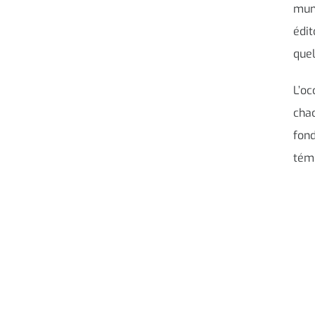
muni
édit
que
L’oc
chac
fond
tém