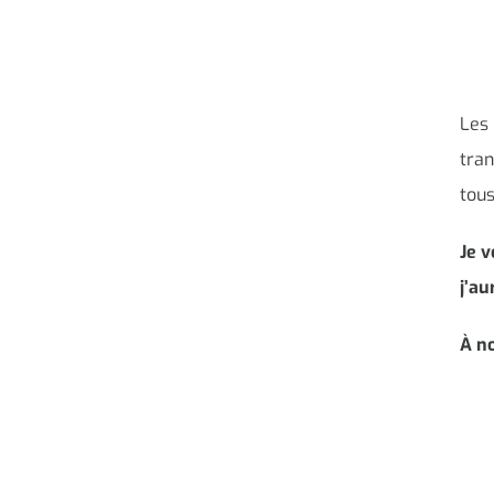
Les 
tran
tous
Je 
j’au
À no