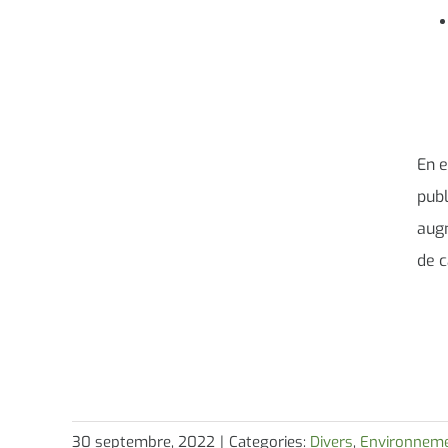
En e
publ
aug
de c
30 septembre, 2022
|
Categories:
Divers
,
Environnem