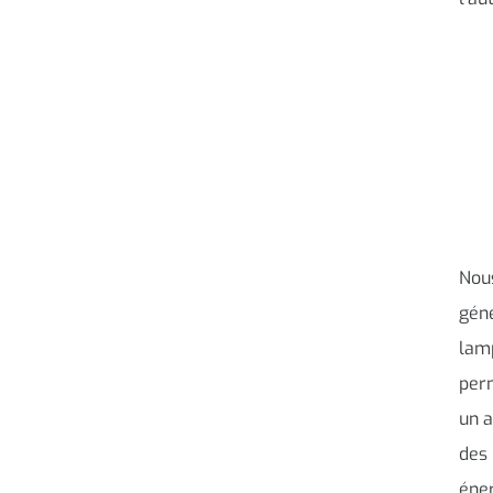
Nous
géné
lamp
perm
un a
des 
éner