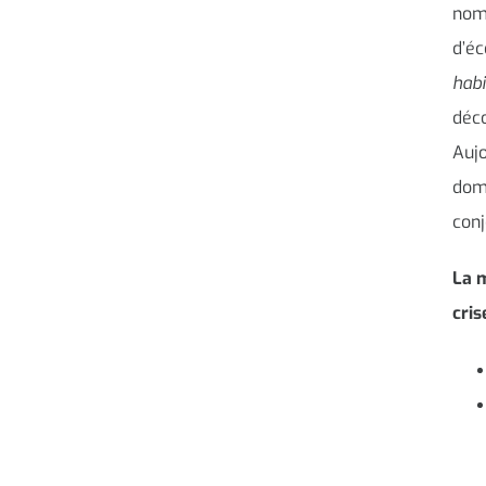
nomb
d’é
habi
déco
Aujo
doma
conj
La m
cris