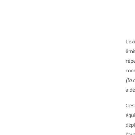
L’ex
limi
répe
comm
(la 
a dé
C’es
équi
dépl
l’a