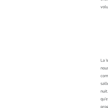
volu
La V
nous
com
sall
nuit
qu’e
pro