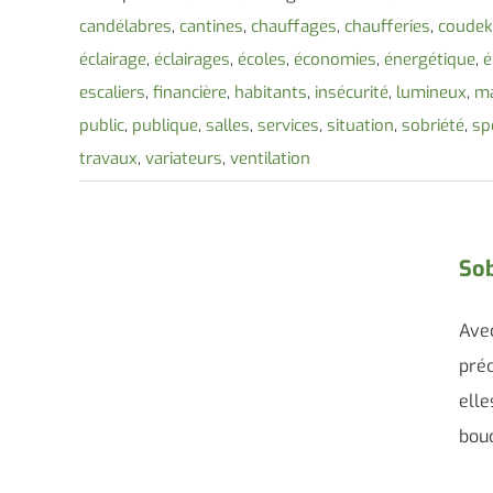
candélabres
,
cantines
,
chauffages
,
chaufferies
,
coudek
éclairage
,
éclairages
,
écoles
,
économies
,
énergétique
,
é
escaliers
,
financière
,
habitants
,
insécurité
,
lumineux
,
ma
public
,
publique
,
salles
,
services
,
situation
,
sobriété
,
sp
travaux
,
variateurs
,
ventilation
Sob
Avec
préc
elle
bouc