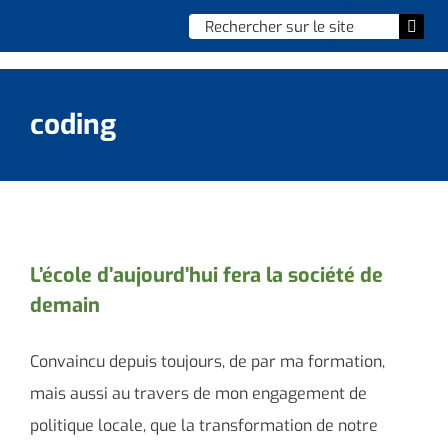
Skip
Chercher
Togg
to
:
Navi
content
Accueil
coding
Vie municipale
Vie quotidienne
Enfance, jeunesse & sports
L’école d’aujourd’hui fera la société de
demain
Culture et loisirs
Social & solidarité
Convaincu depuis toujours, de par ma formation,
mais aussi au travers de mon engagement de
Contacter le maire
politique locale, que la transformation de notre