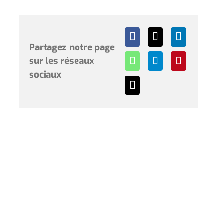
Partagez notre page
sur les réseaux
sociaux
Horaires et renseignements :
L’Hôtel de Ville de Coudekerque-Branche vous accueille
du lundi au vendredi de 08h30 à 12h00 et de 13h30 à