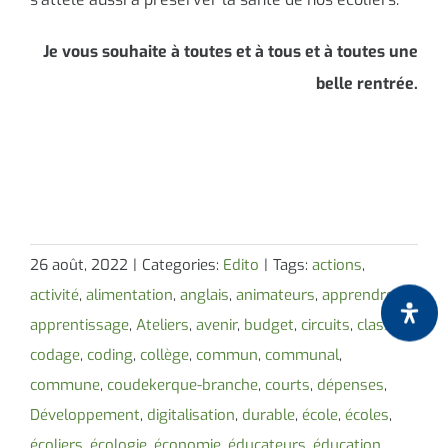
Je vous souhaite à toutes et à tous et à toutes une
belle rentrée.
26 août, 2022
|
Categories:
Edito
|
Tags:
actions
,
activité
,
alimentation
,
anglais
,
animateurs
,
apprendre
,
apprentissage
,
Ateliers
,
avenir
,
budget
,
circuits
,
classe
,
codage
,
coding
,
collège
,
commun
,
communal
,
commune
,
coudekerque-branche
,
courts
,
dépenses
,
Développement
,
digitalisation
,
durable
,
école
,
écoles
,
écoliers
,
écologie
,
économie
,
éducateurs
,
éducation
,