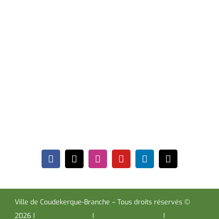
17h30 et le samedi de 09h00 à 12h00. * Sauf périodes
de vacances scolaires.
Hôtel de Ville
Place de la République CS30119
Coudekerque-Branche Cedex 59411
Tél : 03 28 29 25 25
Télécopie : 03 28 60 85 09
Ville de Coudekerque-Branche – Tous droits réservés ©
2026 I
Mentions légales
I
Protection vie privée
I
Déclaration